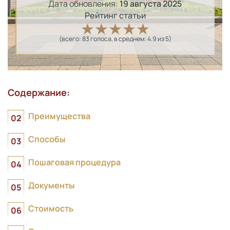
Дата обновления:
19 августа 2025
Рейтинг статьи
(всего:
83
голоса
, в среднем:
4.9
из 5)
Содержание:
Преимущества
Способы
Пошаговая процедура
Документы
Стоимость