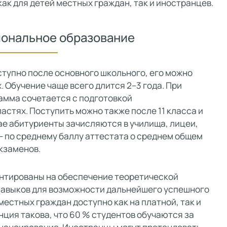
ак для детей местных граждан, так и иностранцев.
ональное образование
тупно после основного школьного, его можно
. Обучение чаще всего длится 2–3 года. При
амма сочетается с подготовкой
стях. Поступить можно также после 11 класса и
ае абитуриенты зачисляются в училища, лицеи,
— по среднему баллу аттестата о среднем общем
кзаменов.
нтированы на обеспечение теоретической
навыков для возможности дальнейшего успешного
местных граждан доступно как на платной, так и
ция такова, что 60 % студентов обучаются за