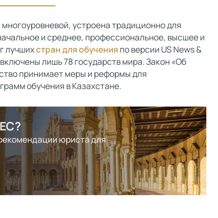
 многоуровневой, устроена традиционно для
начальное и среднее, профессиональное, высшее и
нг лучших
стран для обучения
по версии US News &
и включены лишь 78 государств мира. Закон «Об
ство принимает меры и реформы для
грамм обучения в Казахстане.
 ЕС?
 рекомендации юриста для