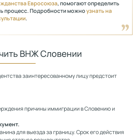
ажданства Евросоюза
, помогают определить
ть процесс. Подробности можно
узнать на
сультации
.
учить ВНЖ Словении
дентства заинтересованному лицу предстоит
ерждения причины иммиграции в Словению и
кумент.
нина для выезда за границу. Срок его действия
ания статуса резидентства.