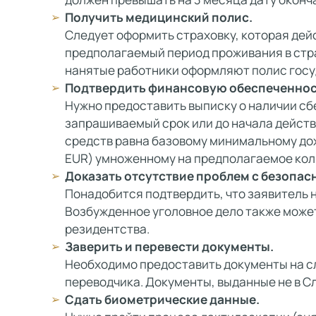
Получить медицинский полис.
Следует оформить страховку, которая дейс
предполагаемый период проживания в стра
нанятые работники оформляют полис госу
Подтвердить финансовую обеспеченнос
Нужно предоставить выписку о наличии сб
запрашиваемый срок или до начала дейст
средств равна базовому минимальному дох
EUR) умноженному на предполагаемое коли
Доказать отсутствие проблем с безопас
Понадобится подтвердить, что заявитель 
Возбужденное уголовное дело также может
резидентства.
Заверить и перевести документы.
Необходимо предоставить документы на с
переводчика. Документы, выданные не в С
Сдать биометрические данные.