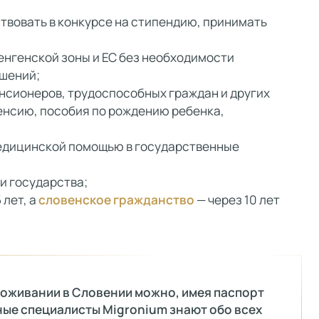
ствовать в конкурсе на стипендию, принимать
нгенской зоны и ЕС без необходимости
шений;
нсионеров, трудоспособных граждан и других
енсию, пособия по рождению ребенка,
едицинской помощью в государственные
и государства;
 лет, а
словенское гражданство
— через 10 лет
роживании в Словении можно, имея паспорт
ные специалисты Migronium знают обо всех