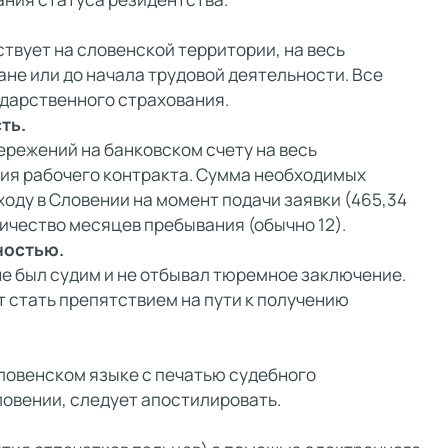
твует на словенской территории, на весь
не или до начала трудовой деятельности. Все
дарственного страхования.
ть.
ережений на банковском счету на весь
вия рабочего контракта. Сумма необходимых
оду в Словении на момент подачи заявки (465,34
чество месяцев пребывания (обычно 12).
ностью.
не был судим и не отбывал тюремное заключение.
 стать препятствием на пути к получению
ловенском языке с печатью судебного
ловении, следует апостилировать.