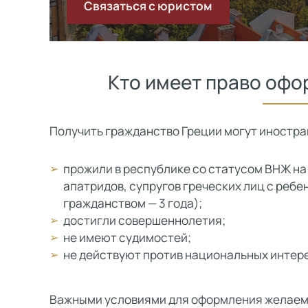
Связаться с юристом
Кто имеет право офо
Получить гражданство Греции могут иностра
прожили в республике со статусом ВНЖ на 
апатридов, супругов греческих лиц с ребе
гражданством — 3 года);
достигли совершеннолетия;
не имеют судимостей;
не действуют против национальных интере
Важными условиями для оформления желаемо