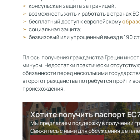
консульская защита за границей;
возможность жить и работать в странах ЕС
бесплатный доступ к европейскому
образ
социальная защита;
безвизовый или упрощенный въезд в 190 ст
Плюсы получения гражданства Греции инос
минусы. Недостатки практически отсутствую
обязанности перед несколькими государства
второго гражданства потребуется пройти вое
происхождения.
Хотите получить паспорт ЕС
Мы предлагаем поддержку в получении г
Свяжитесь с нами для обсуждения детал