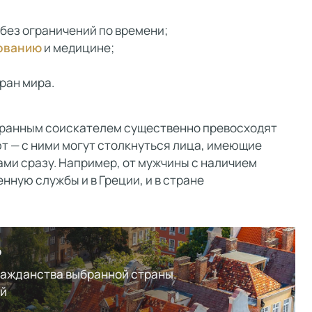
 без ограничений по времени;
ованию
и медицине;
ран мира.
транным соискателем существенно превосходят
т — с ними могут столкнуться лица, имеющие
ми сразу. Например, от мужчины с наличием
нную службы и в Греции, и в стране
?
ражданства выбранной страны.
ей