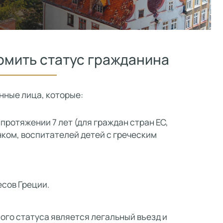
рмить статус гражданина
нные лица, которые:
протяжении 7 лет (для граждан стран ЕС,
нком, воспитателей детей с греческим
сов Греции.
го статуса является легальный въезд и