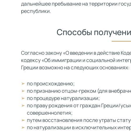
дальнейшее пребывание на территории госу
республики.
Способы получени
Согласно закону «О введении в действие Код
кодексу «Об иммиграции и социальной интег
Греции возможно на следующих основаниях:
по происхождению;
по признанию отцом-греком (для внебрач
по процедуре натурализации;
по праву рождения от граждан Греции/ус
совершеннолетия;
путем восстановления после утраты стату
по натурализации в исключительных инте