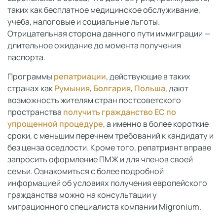
таких как бесплатное медицинское обслуживание,
учеба, налоговые и социальные льготы.
Отрицательная сторона данного пути иммиграции —
длительное ожидание до момента получения
паспорта.
Программы
репатриации
, действующие в таких
странах как
Румыния
,
Болгария
,
Польша
, дают
возможность жителям стран постсоветского
пространства
получить гражданство ЕС по
упрощенной процедуре
, а именно в более короткие
сроки, с меньшим перечнем требований к кандидату и
без ценза оседлости. Кроме того, репатриант вправе
запросить оформление ПМЖ и для членов своей
семьи. Ознакомиться с более подробной
информацией об условиях получения европейского
гражданства можно на консультации у
миграционного специалиста компании Migronium.