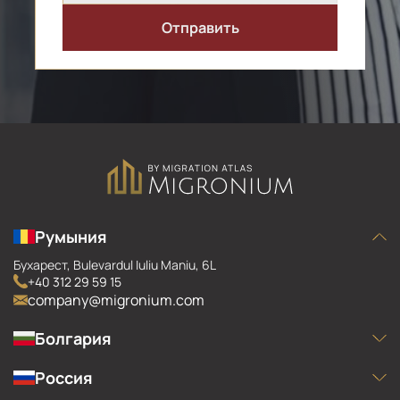
Румыния
Бухарест
, Bulevardul Iuliu Maniu, 6L
+40 312 29 59 15
company@migronium.com
Болгария
София
, ул. Димитър Моллов 8, Evropark Bc, 1750 Младост, 1
+35 924 90 44 46
Россия
company@migronium.com
Москва
, Воробьевское Шоссе, 6