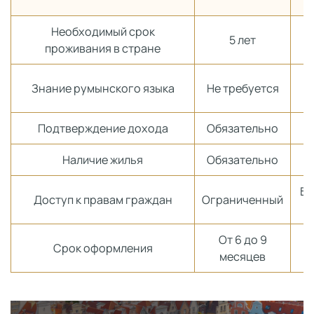
Необходимый срок
5 лет
проживания в стране
Знание румынского языка
Не требуется
Подтверждение дохода
Обязательно
Наличие жилья
Обязательно
Бе
Доступ к правам граждан
Ограниченный
От 6 до 9
Срок оформления
месяцев