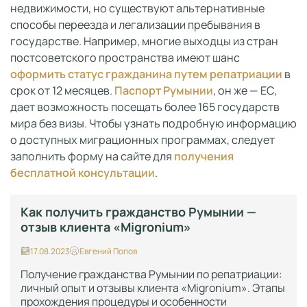
недвижимости, но существуют альтернативные
способы переезда и легализации пребывания в
государстве. Например, многие выходцы из стран
постсоветского пространства имеют шанс
оформить статус гражданина путем репатриации
в
срок от 12 месяцев.
Паспорт Румынии
, он же — ЕС,
дает возможность посещать более 165 государств
мира без визы. Чтобы узнать подробную информацию
о доступных миграционных программах, следует
заполнить форму на сайте для
получения
бесплатной консультации
.
Как получить гражданство Румынии —
отзыв клиента «Migronium»
17.08.2023
Евгений Попов
Получение гражданства Румынии по репатриации:
личный опыт и отзывы клиента «Migronium». Этапы
прохождения процедуры и особенности