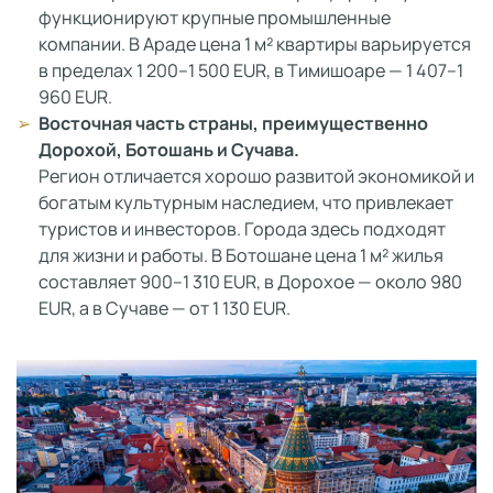
функционируют крупные промышленные
компании. В Араде цена 1 м² квартиры варьируется
в пределах 1 200–1 500 EUR, в Тимишоаре — 1 407–1
960 EUR.
Восточная часть страны, преимущественно
Дорохой, Ботошань и Сучава.
Регион отличается хорошо развитой экономикой и
богатым культурным наследием, что привлекает
туристов и инвесторов. Города здесь подходят
для жизни и работы. В Ботошане цена 1 м² жилья
составляет 900–1 310 EUR, в Дорохое — около 980
EUR, а в Сучаве — от 1 130 EUR.