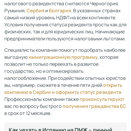
налогового резидентства считаются Черногория,
Румыния,
Сербия
и
Болгария
. В указанных странах
самый низкий уровень НДФЛ на всем континенте.
Условия получения статуса резидента просты как для
физических, так и для юридических лиц. Начинающие
предприниматели пользуются налоговыми льготами.
Специалисты компании помогут подобрать наиболее
выгодную
иммиграционную программу
, которая
позволит не только переехать в развитое
государство, но и оптимизировать
налогообложение. При содействии опытных юристов
вы, например, сможете в течение пяти дней
открыть
компанию в Сербии и оформить статус резидента
.
Профессионалы компании также
проконсультируют
вас по вопросу быстрого
получения гражданства ЕС
в срок от 12 месяцев.
Как уехать в Испанию на ПМЖ – личный