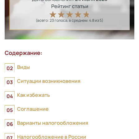
Рейтинг статьи
(всего:
23
голоса
, в среднем:
4.8
из 5)
Содержание:
Виды
Ситуации возникновения
Как избежать
Соглашение
Варианты налогообложения
Налогообложение в России