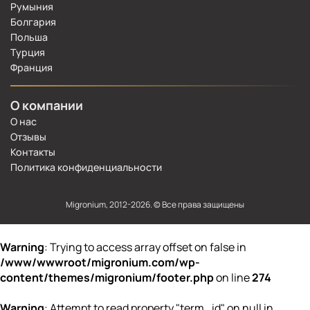
0 800 339 284
Румыния
company@migronium.com
Болгария
Польша
Турция
Франция
О компании
О нас
Отзывы
Контакты
Политика конфиденциальности
Migronium, 2012-2026. © Все права защищены
Warning
: Trying to access array offset on false in
/www/wwwroot/migronium.com/wp-
content/themes/migronium/footer.php
on line
274
Warning
: Attempt to read property "term_id" on null in