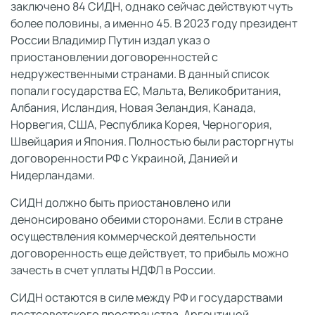
заключено 84 СИДН, однако сейчас действуют чуть
более половины, а именно 45. В 2023 году президент
России Владимир Путин издал указ о
приостановлении договоренностей с
недружественными странами. В данный список
попали государства ЕС, Мальта, Великобритания,
Албания, Исландия, Новая Зеландия, Канада,
Норвегия, США, Республика Корея, Черногория,
Швейцария и Япония. Полностью были расторгнуты
договоренности РФ с Украиной, Данией и
Нидерландами.
СИДН должно быть приостановлено или
денонсировано обеими сторонами. Если в стране
осуществления коммерческой деятельности
договоренность еще действует, то прибыль можно
зачесть в счет уплаты НДФЛ в России.
СИДН остаются в силе между РФ и государствами
постсоветского пространства, Аргентиной,