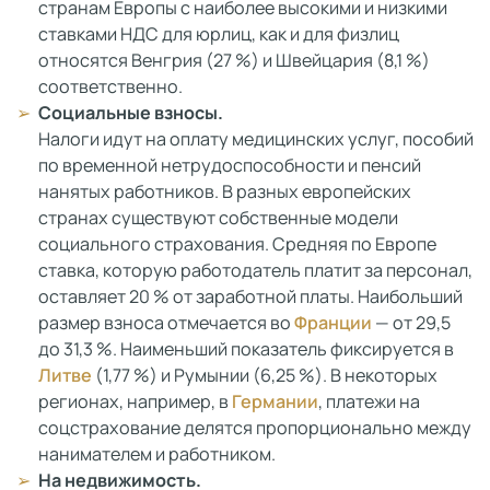
странам Европы с наиболее высокими и низкими
ставками НДС для юрлиц, как и для физлиц
относятся Венгрия (27 %) и Швейцария (8,1 %)
соответственно.
Социальные взносы.
Налоги идут на оплату медицинских услуг, пособий
по временной нетрудоспособности и пенсий
нанятых работников. В разных европейских
странах существуют собственные модели
социального страхования. Средняя по Европе
ставка, которую работодатель платит за персонал,
оставляет 20 % от заработной платы. Наибольший
размер взноса отмечается во
Франции
— от 29,5
до 31,3 %. Наименьший показатель фиксируется в
Литве
(1,77 %) и Румынии (6,25 %). В некоторых
регионах, например, в
Германии
, платежи на
соцстрахование делятся пропорционально между
нанимателем и работником.
На недвижимость.