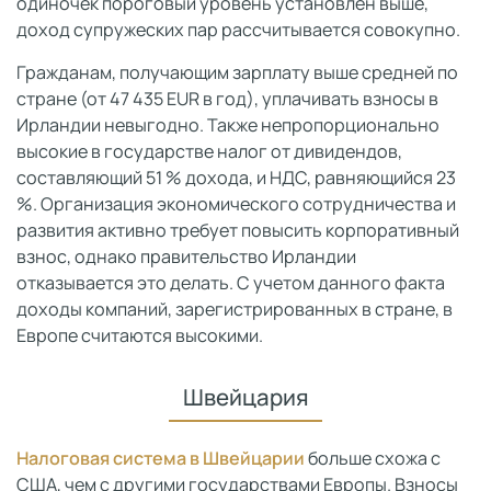
одиночек пороговый уровень установлен выше,
доход супружеских пар рассчитывается совокупно.
Гражданам, получающим зарплату выше средней по
стране (от 47 435 EUR в год), уплачивать взносы в
Ирландии невыгодно. Также непропорционально
высокие в государстве налог от дивидендов,
составляющий 51 % дохода, и НДС, равняющийся 23
%. Организация экономического сотрудничества и
развития активно требует повысить корпоративный
взнос, однако правительство Ирландии
отказывается это делать. С учетом данного факта
доходы компаний, зарегистрированных в стране, в
Европе считаются высокими.
Швейцария
Налоговая система в Швейцарии
больше схожа с
США, чем с другими государствами Европы. Взносы