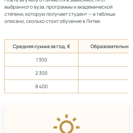
выбранного вуза, программы и академической
степени, которую получает студент — в таблице
описано, сколько стоит обучение в Литве.
Средняя сумма за год, €
Образовательно-
1 300
2 300
М
8 400
Д