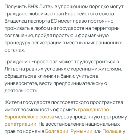
Получить ВНЖ Литвы в упрощенном порядке могут
граждане любой из стран Европейского союза.
Владелец паспорта ЕС имеет право постоянно
проживать в любом из государств на территории
соглашения, пройдя простую и формальную
процедуру регистрации в местных миграционных
органах.
Гражданин Евросоюза может трудоустроиться в
Литве на равных условиях с коренными жителями,
обращаться в клиники и банки, учиться в
университете, вести предпринимательскую
деятельность.
Жители государств постсоветского пространства
имеют возможность оформить
гражданство
Европейского союза
через упрощенную программу
репатриации
. На восстановление национальных
прав по корням в
Болгарии
,
Румынии
или
Польше
у