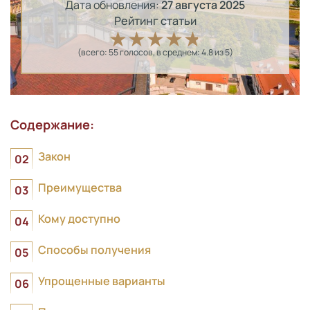
Дата обновления:
27 августа 2025
Рейтинг статьи
(всего:
55
голосов
, в среднем:
4.8
из 5)
Содержание:
Закон
Преимущества
Кому доступно
Способы получения
Упрощенные варианты