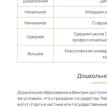
Дошкольное
Дет
Начальное
Младшая шк
Начальное
Старшая
Средняя школа (
Среднее
профессионально
Классические универ
Высшее
к
Дошкольно
Дошкольное образование в Венгрии доступно
же условиях, что и граждане государства. Ре
могут отдать в частные или государственные