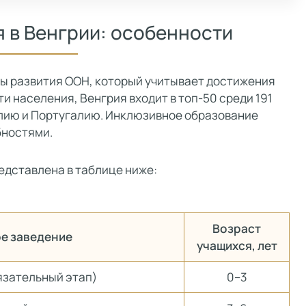
 в Венгрии: особенности
мы развития ООН, который учитывает достижения
и населения, Венгрия входит в топ-50 среди 191
алию и Португалию. Инклюзивное образование
бностями.
едставлена в таблице ниже:
Возраст
е заведение
учащихся, лет
язательный этап)
0–3