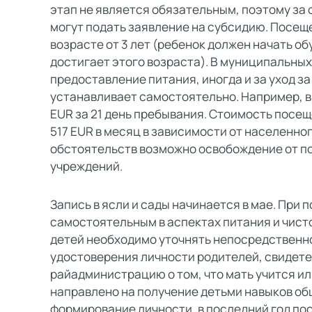
этап не является обязательным, поэтому за 
могут подать заявление на субсидию. Посещ
возрасте от 3 лет (ребенок должен начать обу
достигает этого возраста). В муниципальны
предоставление питания, иногда и за уход з
устанавливает самостоятельно. Например, в 
EUR за 21 день пребывания. Стоимость посещ
517 EUR в месяц в зависимости от населенно
обстоятельств возможно освобождение от 
учреждений.
Запись в ясли и сады начинается в мае. При
самостоятельным в аспектах питания и чист
детей необходимо уточнять непосредственн
удостоверения личности родителей, свидете
райадминистрацию о том, что мать учится ил
направлено на получение детьми навыков об
формирование личности, в последний год по