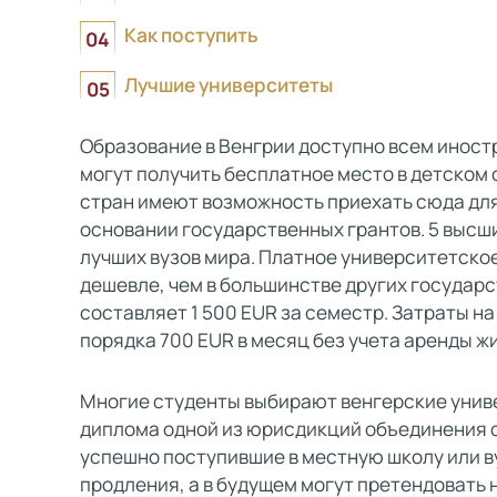
Как поступить
Лучшие университеты
Образование в Венгрии доступно всем иност
могут получить бесплатное место в детском 
стран имеют возможность приехать сюда для 
основании государственных грантов. 5 высши
лучших вузов мира. Платное университетско
дешевле, чем в большинстве других государ
составляет 1 500 EUR за семестр. Затраты н
порядка 700 EUR в месяц без учета аренды ж
Многие студенты выбирают венгерские универ
диплома одной из юрисдикций объединения с
успешно поступившие в местную школу или ву
продления, а в будущем могут претендовать 