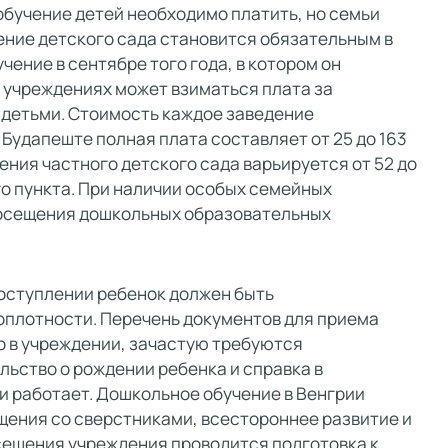
обучение детей необходимо платить, но семьи
ение детского сада становится обязательным в
чение в сентябре того года, в котором он
х учреждениях может взиматься плата за
а детьми. Стоимость каждое заведение
Будапеште полная плата составляет от 25 до 163
ения частного детского сада варьируется от 52 до
го пункта. При наличии особых семейных
посещения дошкольных образовательных
 поступлении ребенок должен быть
оплотности. Перечень документов для приема
о в учреждении, зачастую требуются
льство о рождении ребенка и справка в
и работает. Дошкольное обучение в Венгрии
щения со сверстниками, всестороннее развитие и
сещения учреждения проводится подготовка к