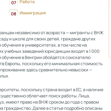
Работа
Иммиграция
ранцам независимо от возраста — мигранты с ВНЖ
саду и школе для своих детей, граждане других
обучения в университетах, в том числе на
х учебных заведений юрисдикции входят в 1 000
е обучение в Венгрии обойдется соискателю
ств Европы, поскольку его минимальная стоимость
а проживание здесь сравнительно невысоки —
илья.
ситеты, поскольку страна входит в ЕС, а наличие
ущественно облегчает поиск работы. Лица,
з, имеют право на ВНЖ сроком до года с правом
на гражданство. Далее в статье подробно описаны