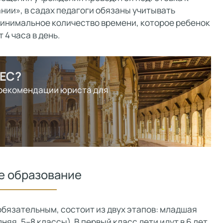
нии», в садах педагоги обязаны учитывать
инимальное количество времени, которое ребенок
 4 часа в день.
 ЕС?
 рекомендации юриста для
е образование
обязательным, состоит из двух этапов: младшая
яя, 5–8 классы). В первый класс дети идут в 6 лет,