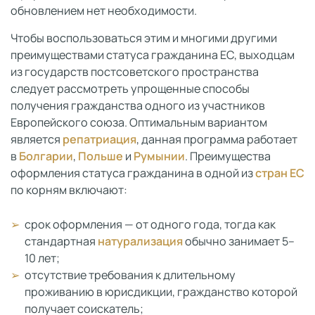
обновлением нет необходимости.
Чтобы воспользоваться этим и многими другими
преимуществами статуса гражданина ЕС, выходцам
из государств постсоветского пространства
следует рассмотреть упрощенные способы
получения гражданства одного из участников
Европейского союза. Оптимальным вариантом
является
репатриация
, данная программа работает
в
Болгарии
,
Польше
и
Румынии
. Преимущества
оформления статуса гражданина в одной из
стран ЕС
по корням включают:
срок оформления — от одного года, тогда как
стандартная
натурализация
обычно занимает 5–
10 лет;
отсутствие требования к длительному
проживанию в юрисдикции, гражданство которой
получает соискатель;