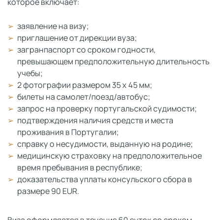
которое включает:
заявление на визу;
приглашение от дирекции вуза;
загранпаспорт со сроком годности,
превышающем предположительную длительность
учебы;
2 фотографии размером 35 х 45 мм;
билеты на самолет/поезд/автобус;
запрос на проверку португальской судимости;
подтверждения наличия средств и места
проживания в Португалии;
справку о несудимости, выданную на родине;
медицинскую страховку на предположительное
время пребывания в республике;
доказательства уплаты консульского сбора в
размере 90 EUR.
Виза оформляется в течение 60 суток со сроком