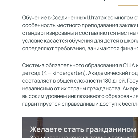
Обучение в Соединенных Штатах во многом от
особенность местного преподавания заключа
стандартизированы и составляются местным
условие касается обучения для детей в школа
определяют требования, занимаются финан
Система обязательного образования в США им
детсад (K — kindergarten). Академический год
составляет в общей сложности 180 дней. Го
независимо от их страны гражданства. Амер
высоким уровнем инклюзивного образования
гарантируется справедливый доступ к беспл
Желаете стать гражданином
Запишитесь на консультацию и получите