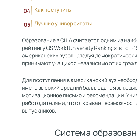
Как поступить
Лучшие университеты
Образование в США считается одним из наиб
рейтингу QS World University Rankings, в топ
американских вузов. Следуя демократическ
принимают учащихся независимо от их граж
Для поступления в американский вуз необхо
иметь высокий средний балл, сдать языковы
мотивационное письмо и рекомендации. Уни
работодателями, что открывает возможност
выпускников.
Система образован