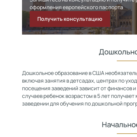
оформления европейского паспорта
Получить консультацию
Дошкольно
Дошкольное образование в США необязательно
включая занятия в детсадах, центрах по ухо
посещения заведений зависит от финансов и
случаев ребенок возрастом в 5 лет получае
заведении для обучения по дошкольной прог
Начально