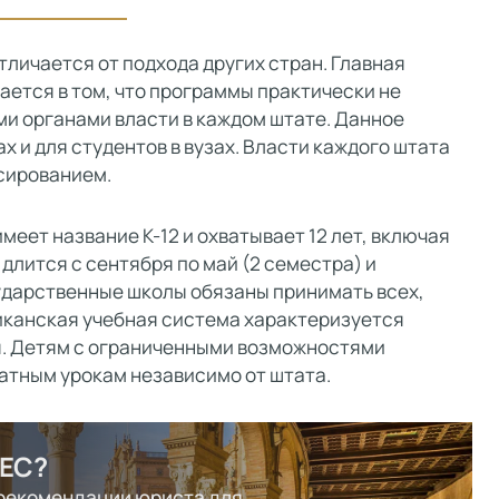
личается от подхода других стран. Главная
ется в том, что программы практически не
и органами власти в каждом штате. Данное
х и для студентов в вузах. Власти каждого штата
сированием.
еет название K-12 и охватывает 12 лет, включая
 длится с сентября по май (2 семестра) и
сударственные школы обязаны принимать всех,
иканская учебная система характеризуется
. Детям с ограниченными возможностями
атным урокам независимо от штата.
 ЕС?
 рекомендации юриста для