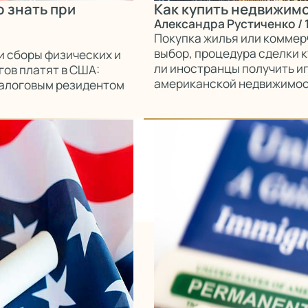
 знать при
Как купить недвижим
Александра Рустиченко
/ 
Покупка жилья или коммер
выбор, процедура сделки 
и сборы физических и
ли иностранцы получить ип
гов платят в США:
американской недвижимос
 налоговым резидентом