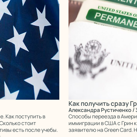
Как получить сразу Гр
Александра Рустиченко
/ 
. Как поступить в
Способы переезда в Америк
 Сколько стоит
иммиграции в США с Грин к
тивы есть после учебы.
заявителю на Green Card.
.