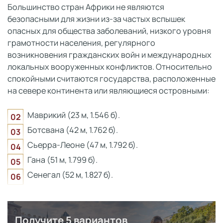
Большинство стран Африки не являются
безопасными для жизни из-за частых вспышек
опасных для общества заболеваний, низкого уровня
грамотности населения, регулярного
возникновения гражданских войн и международных
локальных вооруженных конфликтов. Относительно
спокойными считаются государства, расположенные
на севере континента или являющиеся островными:
Маврикий (23 м, 1.546 б).
Ботсвана (42 м, 1.762 б).
Сьерра-Леоне (47 м, 1.792 б).
Гана (51 м, 1.799 б).
Сенегал (52 м, 1.827 б).
Получите 5 вариантов