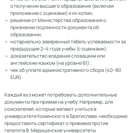
о получении высшего образования (включая
приложение с оценками) и их копии;
решение от Министерства образования о
признании подлинности документа об
образовании;
нотариально заверенный табель успеваемости за
предыдущие 2–4 года учебы (с оценками);
доказательство владения словацким или
английским языком (на уровне В1);
чек об уплате административного сбора (40–80
EUR).
Каждый вуз может потребовать дополнительные
документы при приеме на учебу. Например, для
соискателей, которые желают учиться в
университете Коменского в Братиславе, необходимо
предоставить сертификат о прививке против
гепатита В. Медицинские университеты