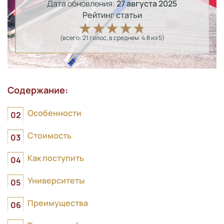
Дата обновления:
27 августа 2025
Рейтинг статьи
(всего:
21
голос
, в среднем:
4.8
из 5)
Содержание:
Особенности
Стоимость
Как поступить
Университеты
Преимущества