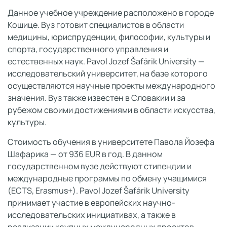
Данное учебное учреждение расположено в городе
Кошице. Вуз готовит специалистов в области
медицины, юриспруденции, философии, культуры и
спорта, государственного управления и
естественных наук. Pavol Jozef Šafárik University —
исследовательский университет, на базе которого
осуществляются научные проекты международного
значения. Вуз также известен в Словакии и за
рубежом своими достижениями в области искусства,
культуры.
Стоимость обучения в университете Павола Йозефа
Шафарика — от 936 EUR в год. В данном
государственном вузе действуют стипендии и
международные программы по обмену учащимися
(ECTS, Erasmus+). Pavol Jozef Šafárik University
принимает участие в европейских научно-
исследовательских инициативах, а также в
реализации крупных международных проектов.