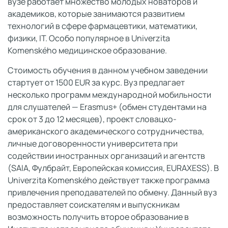
вузе работает множество молодых новаторов и
академиков, которые занимаются развитием
технологий в сфере фармацевтики, математики,
физики, IT. Особо популярное в Univerzita
Komenského медицинское образование.
Стоимость обучения в данном учебном заведении
стартует от 1500 EUR за курс. Вуз предлагает
несколько программ международной мобильности
для слушателей — Erasmus+ (обмен студентами на
срок от 3 до 12 месяцев), проект словацко-
американского академического сотрудничества,
личные договоренности университета при
содействии иностранных организаций и агентств
(SAIA, Фулбрайт, Европейская комиссия, EURAXESS). В
Univerzita Komenského действует также программа
привлечения преподавателей по обмену. Данный вуз
предоставляет соискателям и выпускникам
возможность получить второе образование в