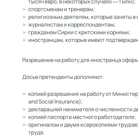
тысяч евро, в некоторых случаях ― 1 млн);
спортсменам и тренерам;
религиозным деятелям, которые заняты в 
журналистам и корреспондентам;
гражданам Сирии с критскими корнями;
иностранцам, которые имеют подтвержден
Разрешение на работу для иностранца офор
Досье претенденты дополняют:
копией разрешения на работу от Министерс
and Social Insurance);
декларацией нанимателя о численности д
копией паспорта местного работодателя;
оригиналом и двумя ксерокопиями трудов
труда.