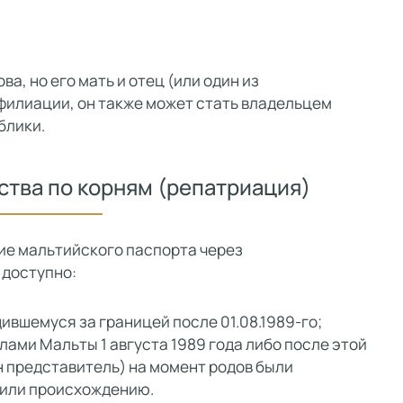
а, но его мать и отец (или один из
филиации, он также может стать владельцем
блики.
тва по корням (репатриация)
ие мальтийского паспорта через
 доступно:
дившемуся за границей после 01.08.1989-го;
ами Мальты 1 августа 1989 года либо после этой
ин представитель) на момент родов были
/или происхождению.