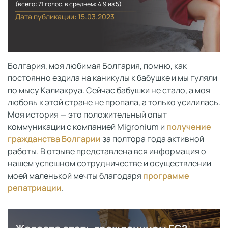
(всего:
71
голос
, в среднем:
4.9
из 5)
Дата публикации: 15.03.2023
Болгария, моя любимая Болгария, помню, как
постоянно ездила на каникулы к бабушке и мы гуляли
по мысу Калиакруа. Сейчас бабушки не стало, а моя
любовь к этой стране не пропала, а только усилилась.
Моя история — это положительный опыт
коммуникации с компанией Migronium и
получение
гражданства Болгарии
за полтора года активной
работы. В отзыве представлена вся информация о
нашем успешном сотрудничестве и осуществлении
моей маленькой мечты благодаря
программе
репатриации
.