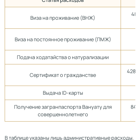
483
Виза на проживание (ВНЖ)
У
Виза на постоянное проживание (ПМЖ)
Подача ходатайства о натурализации
428–2
Сертификат о гражданстве
Выдача ID-карты
Получение загранпаспорта Вануату для
84–
совершеннолетнего
В таблице указаны лишь административные расходы.