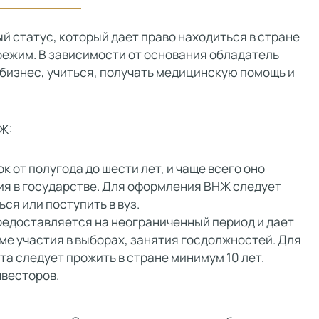
ый статус, который дает право находиться в стране
режим. В зависимости от основания обладатель
 бизнес, учиться, получать медицинскую помощь и
Ж:
к от полугода до шести лет, и чаще всего оно
ия в государстве. Для оформления ВНЖ следует
ся или поступить в вуз.
едоставляется на неограниченный период и дает
оме участия в выборах, занятия госдолжностей. Для
а следует прожить в стране минимум 10 лет.
нвесторов.