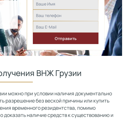
олучения ВНЖ Грузии
узии можно при условии наличия документально
ь разрешение без веской причины или купить
чения временного резидентства, помимо
 доказать наличие средств к существованию и